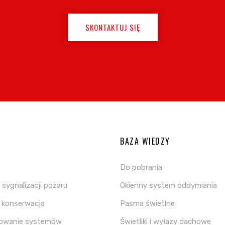
SKONTAKTUJ SIĘ
A
BAZA WIEDZY
Do pobrania
sygnalizacji pożaru
Okienny system oddymiania
i konserwacja
Pasma świetlne
towanie systemów
Świetliki i wyłazy dachowe