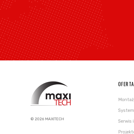
OFERT
Montaż
System 
© 2026 MAXITECH
Serwis 
Projek