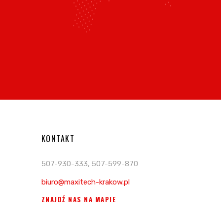
KONTAKT
507-930-333, 507-599-870
biuro@maxitech-krakow.pl
ZNAJDŹ NAS NA MAPIE