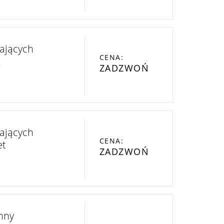
ających
CENA:
t
ZADZWOŃ
ających
CENA:
et
ZADZWOŃ
nny