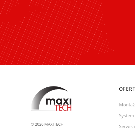
OFER
Montaż
System 
© 2026 MAXITECH
Serwis 