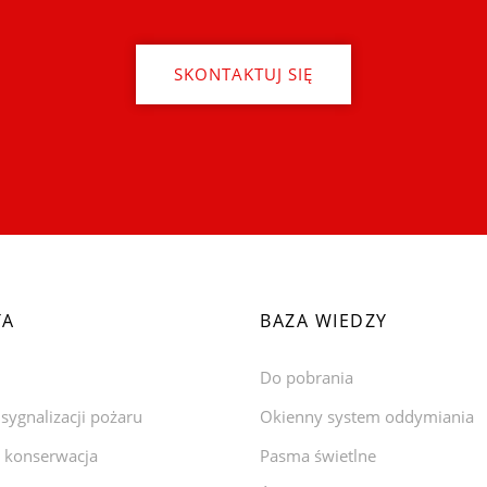
SKONTAKTUJ SIĘ
TA
BAZA WIEDZY
Do pobrania
sygnalizacji pożaru
Okienny system oddymiania
i konserwacja
Pasma świetlne