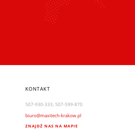
KONTAKT
507-930-333, 507-599-870
biuro@maxitech-krakow.pl
ZNAJDŹ NAS NA MAPIE