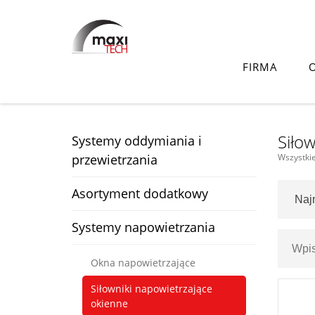
FIRMA
Produkty
Systemy napowietrzania
Siłowniki napowie
Siło
Systemy oddymiania i
przewietrzania
Wszystkie
Asortyment dodatkowy
Systemy napowietrzania
Okna napowietrzające
Siłowniki napowietrzające
okienne