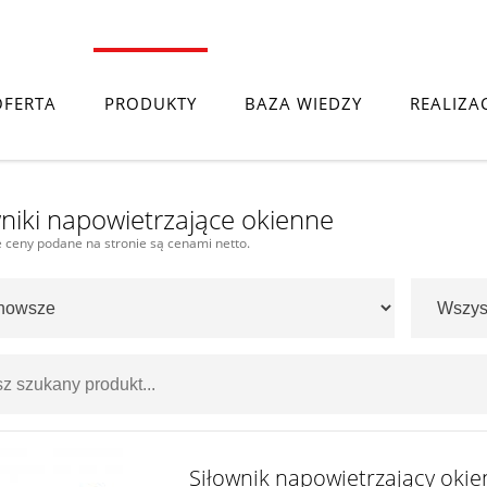
OFERTA
PRODUKTY
BAZA WIEDZY
REALIZA
trzające okienne
wniki napowietrzające okienne
 ceny podane na stronie są cenami netto.
Siłownik napowietrzający okie