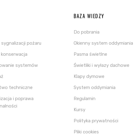
A
BAZA WIEDZY
Do pobrania
sygnalizacji pożaru
Okienny system oddymiania
i konserwacja
Pasma świetlne
towanie systemów
Świetliki i wyłazy dachowe
aż
Klapy dymowe
two techniczne
System oddymiania
zacja i poprawa
Regulamin
nalności
Kursy
Polityka prywatności
Pliki cookies