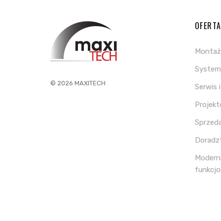
OFERT
Montaż
System 
© 2026 MAXITECH
Serwis 
Projek
Sprzed
Doradz
Moderni
funkcjo