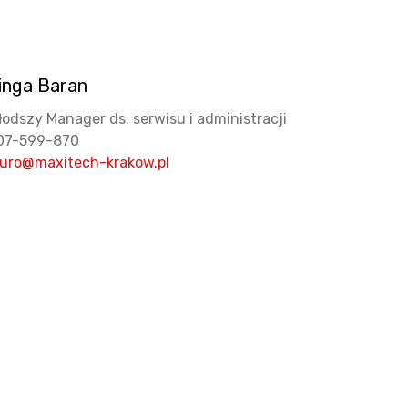
inga Baran
łodszy Manager ds. serwisu i administracji
07-599-870
iuro@maxitech-krakow.pl