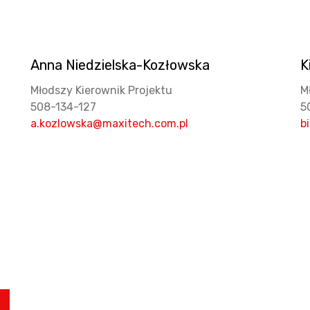
Anna Niedzielska-Kozłowska
K
Młodszy Kierownik Projektu
M
508-134-127
5
a.kozlowska@maxitech.com.pl
b