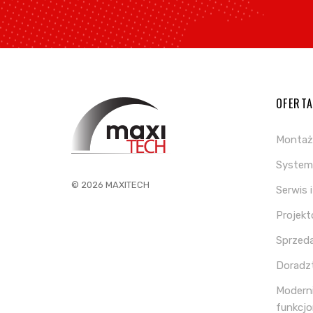
OFERT
Montaż
System 
© 2026 MAXITECH
Serwis 
Projek
Sprzed
Doradz
Moderni
funkcjo