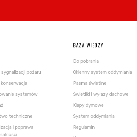
A
BAZA WIEDZY
Do pobrania
sygnalizacji pożaru
Okienny system oddymiania
i konserwacja
Pasma świetlne
towanie systemów
Świetliki i wyłazy dachowe
aż
Klapy dymowe
two techniczne
System oddymiania
zacja i poprawa
Regulamin
nalności