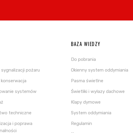
A
BAZA WIEDZY
Do pobrania
sygnalizacji pożaru
Okienny system oddymiania
i konserwacja
Pasma świetlne
towanie systemów
Świetliki i wyłazy dachowe
aż
Klapy dymowe
two techniczne
System oddymiania
zacja i poprawa
Regulamin
nalności