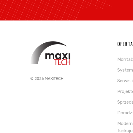
OFERT
Montaż
System 
© 2026 MAXITECH
Serwis 
Projek
Sprzed
Doradz
Moderni
funkcjo