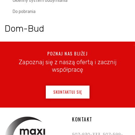
Okienny system oddymiania
Do pobrania
Dom-Bud
POZNAJ NAS BLIŻEJ
Zapoznaj się z naszą ofertą i zacznij
współpracę
SKONTAKTUJ SIĘ
KONTAKT
507-930-333, 507-599-