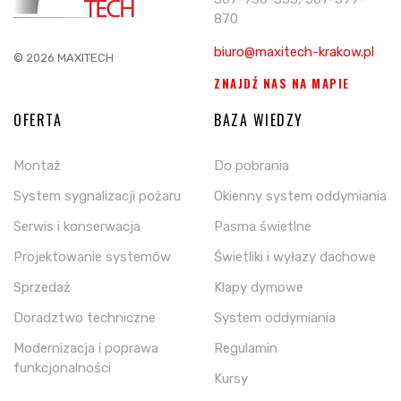
870
biuro@maxitech-krakow.pl
© 2026 MAXITECH
ZNAJDŹ NAS NA MAPIE
OFERTA
BAZA WIEDZY
Montaż
Do pobrania
System sygnalizacji pożaru
Okienny system oddymiania
Serwis i konserwacja
Pasma świetlne
Projektowanie systemów
Świetliki i wyłazy dachowe
Sprzedaż
Klapy dymowe
Doradztwo techniczne
System oddymiania
Modernizacja i poprawa
Regulamin
funkcjonalności
Kursy