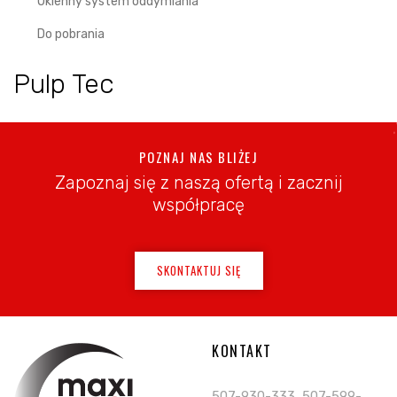
Okienny system oddymiania
Do pobrania
Pulp Tec
POZNAJ NAS BLIŻEJ
Zapoznaj się z naszą ofertą i zacznij
współpracę
SKONTAKTUJ SIĘ
KONTAKT
507-930-333, 507-599-