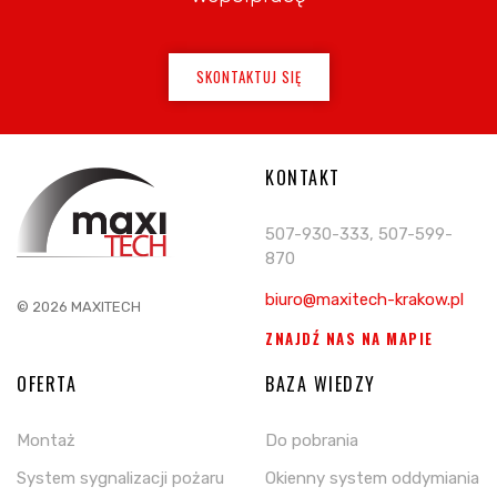
SKONTAKTUJ SIĘ
KONTAKT
507-930-333, 507-599-
870
biuro@maxitech-krakow.pl
© 2026 MAXITECH
ZNAJDŹ NAS NA MAPIE
OFERTA
BAZA WIEDZY
Montaż
Do pobrania
System sygnalizacji pożaru
Okienny system oddymiania