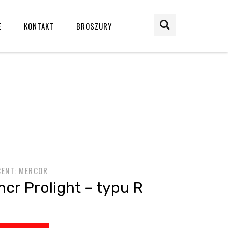
Wpisz
E
KONTAKT
BROSZURY
szukane
słowo
i
naciśnij
enter
ENT: MERCOR
mcr Prolight – typu R