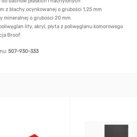
ne do dachów płaskich i nachylonych
cm z blachy ocynkowanej o grubości 1,25 mm
ny mineralnej o grubości 20 mm
oliwęglan lity, akryl, płyta z poliwęglanu komorowego
cja Broof
onu:
507-930-333