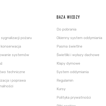
A
BAZA WIEDZY
Do pobrania
sygnalizacji pożaru
Okienny system oddymiania
i konserwacja
Pasma świetlne
towanie systemów
Świetliki i wyłazy dachowe
aż
Klapy dymowe
two techniczne
System oddymiania
zacja i poprawa
Regulamin
nalności
Kursy
Polityka prywatności