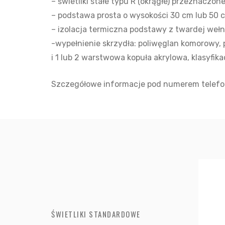
– świetliki stałe typu R (okrągłe) przeznaczo
– podstawa prosta o wysokości 30 cm lub 50 
– izolacja termiczna podstawy z twardej weł
-wypełnienie skrzydła: poliwęglan komorowy, p
i 1 lub 2 warstwowa kopuła akrylowa, klasyfika
Szczegółowe informacje pod numerem telef
ŚWIETLIKI STANDARDOWE