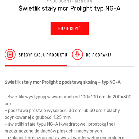
PRODUCENT: MERCOR
Świetlik stały mcr Prolight typ NG-A
GDZIE KUPIĆ
SPECYFIKACJA PRODUKTU
DO POBRANIA
Świetlik stały mcr Prolight z podstawą skośną – typ NG-A
– świetliki występują w wymiarach od 100×100 cm do 200×300
cm
– podstawa prosta o wysokości 30 cm lub 50 cm z blachy
ocynkowanej o grubości 1,25 mm
– świetliki stałe typu NG-A (kwadratowe i prostokątne)
przeznaczone do dachów płaskich i nachylonych
– izolacja termiczna podstawy z twardej wełny mineralnej o