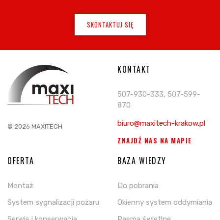
SKONTAKTUJ SIĘ
KONTAKT
507-930-333, 507-599-
870
biuro@maxitech-krakow.pl
© 2026 MAXITECH
ZNAJDŹ NAS NA MAPIE
OFERTA
BAZA WIEDZY
Montaż
Do pobrania
System sygnalizacji pożaru
Okienny system oddymiania
Serwis i konserwacja
Pasma świetlne