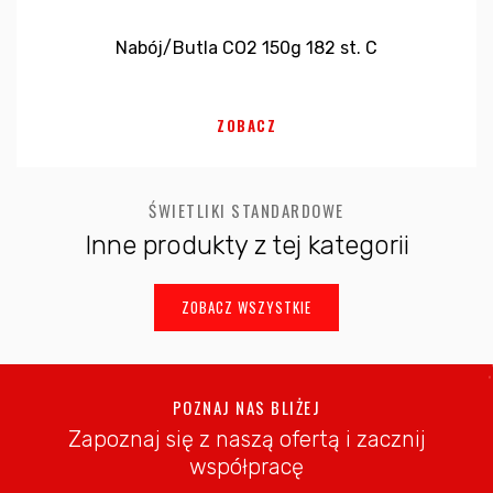
Nabój/Butla CO2 150g 182 st. C
ZOBACZ
ŚWIETLIKI STANDARDOWE
Inne produkty z tej kategorii
ZOBACZ WSZYSTKIE
POZNAJ NAS BLIŻEJ
Zapoznaj się z naszą ofertą i zacznij
współpracę