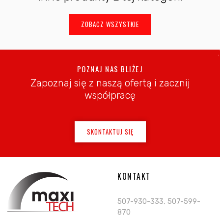
ZOBACZ WSZYSTKIE
POZNAJ NAS BLIŻEJ
Zapoznaj się z naszą ofertą i zacznij
współpracę
SKONTAKTUJ SIĘ
KONTAKT
507-930-333, 507-599-
870