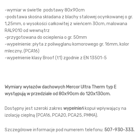
-wymiar w świetle podstawy 80x90cm
-podstawa skośna składana z blachy stalowej ocynkowanej o gr.
1,25mm, o wysokości całkowitej z wieńcem 30cm, malowana
RAL9010 od wewnątrz
-przygotowana do ocieplenia o gr. 50mm
-wypełnienie: płyta z poliwęglanu komorowego gr. 16mm, kolor
mleczny, (PCA16)
-wypełnienie klasy Broof (t1) zgodnie z EN 13501-5
Wymiary wyłazów dachowych Mercor Ultra Therm typ E
występują w przedziale od 80x90cm do 120x130cm.
Dostępny jest szeroki zakres
wypełnień
kopuł wpływający na
izolację cieplną (PCA16, PCA20, PCA25, PMMA).
Szczegółowe informacje pod numerem telefonu:
507-930-333.