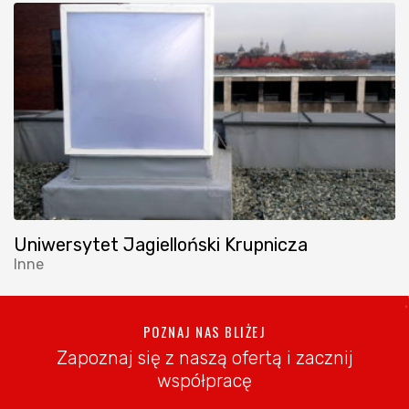
Uniwersytet Jagielloński Krupnicza
Inne
POZNAJ NAS BLIŻEJ
Zapoznaj się z naszą ofertą i zacznij
współpracę