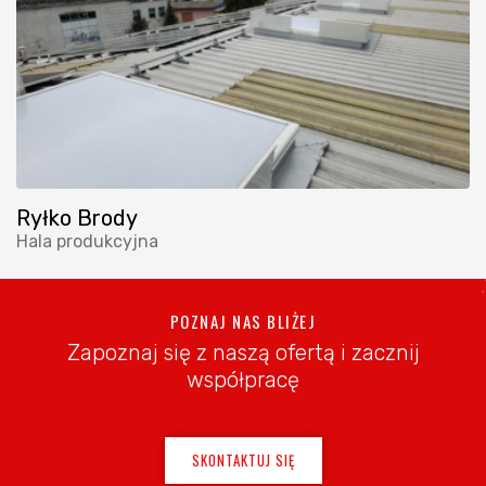
Ryłko Brody
Hala produkcyjna
POZNAJ NAS BLIŻEJ
Zapoznaj się z naszą ofertą i zacznij
współpracę
SKONTAKTUJ SIĘ