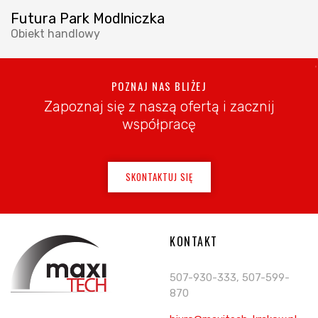
Futura Park Modlniczka
Obiekt handlowy
POZNAJ NAS BLIŻEJ
Zapoznaj się z naszą ofertą i zacznij
współpracę
SKONTAKTUJ SIĘ
KONTAKT
507-930-333, 507-599-
870